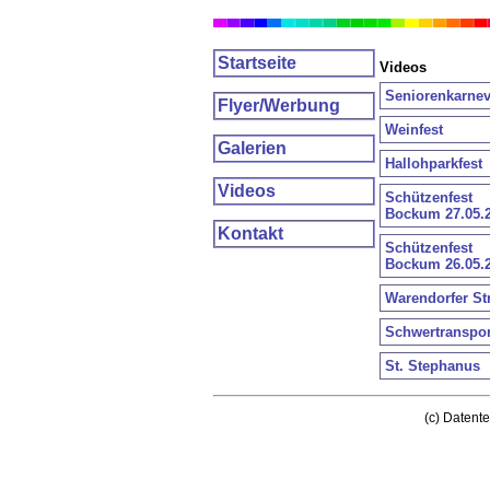
Startseite
Videos
Seniorenkarnev
Flyer/Werbung
Weinfest
Galerien
Hallohparkfest
Videos
Schützenfest
Bockum 27.05.
Kontakt
Schützenfest
Bockum 26.05.
Warendorfer St
Schwertranspor
St. Stephanus
(c) Datent